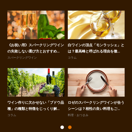
使っ
《お祝い用》スパークリングワイン
白ワインの頂点「モンラッシェ」と
白
の失敗しない選び方とおすすめ...
は？最高峰と呼ばれる理由を徹...
て
スパークリングワイン
コラム
赤
違い
ワイン作りに欠かせない「ブドウ品
ロゼのスパークリングワインが合う
イ
種」の種類と特徴をじっくり解...
シーンは？相性の良い料理もご...
集
コラム
料理・おつまみ
ス